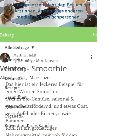
dar und ersetzen nicht den Besuch bei
Ärztinnen, Ärzten oder anderen
medizinischen Fachpersonen.
Beitrag
Alle Beiträge
Martina Heldt
Alle Beiträge
15. Jan. 2019
2 Min. Lesezeit
Winter - Smoothie
Ernährung
Aktualisiert:
13. März 2020
Kosmetik
Das hier ist ein leckeres Beispiel für 
Rezepte
einen Winter-Smoothie: 
Gesundheit
Grünes Bio-Gemüse, saisonal & 
gesundheitsfördernd, und etwas Obst, 
Allgemeines
gern Äpfel oder Birnen, sowie 
Organetik
Bananen. 
Prävention Krebs & mehr
Kohl ist ein großartiges 
Nahrungsmittel, nur 
roh
 für den 