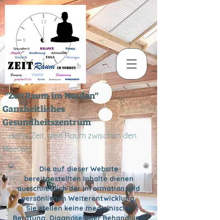
"ZeitRaum im Norden"
Ganzheitliches
Gesundheitszentrum
... deine Zeit, dein Raum zwischen den
Meeren!
Die auf dieser Website
bereitgestellten Inhalte dienen
ausschließlich der Information und
persönlichen Weiterentwicklung.
Sie stellen keine medizinische
Beratung, Diagnose oder Behandlung