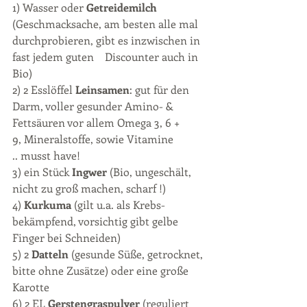
1) Wasser oder 
Getreidemilch
(Geschmacksache, am besten alle mal 
durchprobieren, gibt es inzwischen in 
fast jedem guten    Discounter auch in 
Bio) 
2) 2 Esslöffel 
Leinsamen
: gut für den 
Darm, voller gesunder Amino- & 
Fettsäuren vor allem Omega 3, 6 + 
9, Mineralstoffe, sowie Vitamine 
.. musst have! 
3) ein Stück 
Ingwer
 (Bio, ungeschält, 
nicht zu groß machen, scharf !)   
4) 
Kurkuma
 (gilt u.a. als Krebs-
bekämpfend, vorsichtig gibt gelbe 
Finger bei Schneiden)
​5) 2 
Datteln
 (gesunde Süße, getrocknet, 
bitte ohne Zusätze) oder eine große 
Karotte
6) 2 EL 
Gerstengraspulver
 (reguliert 