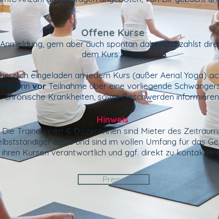
Offene Kurs
e
t Anmeldung, gern aber auch
spontan
dabei und
zahlst
dire
dem
Kurs
in bar
 herzlich eingeladen an jedem Kurs (außer Aerial Yoga) a
Trainerin
vor
Teilnahme über eine vorliegende Schwangers
chronische Krankheiten, sowie Beschwerden informieren
Hinweis
Die Trainerinnen & Dozentinnen sind Mieter des Zeitraum
elbstständiger Basis und sind im vollen Umfang für das Ge
n
ihren Kursen verantwortlich und ggf. direkt zu kontaktier
Preise