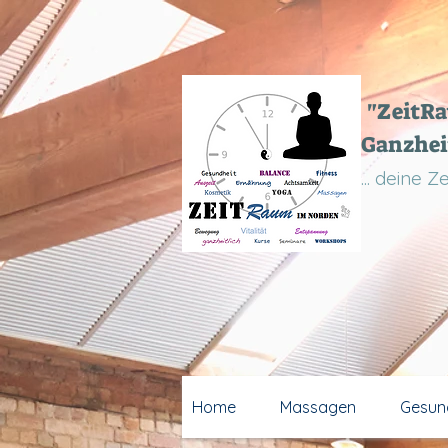
"ZeitR
Ganzhei
... deine 
Home
Massagen
Gesun