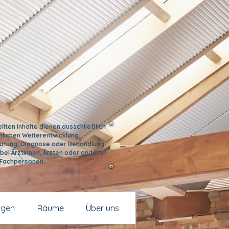
llten Inhalte dienen ausschließlich
nlichen Weiterentwicklung.
eratung, Diagnose oder Behandlung
bei Ärztinnen, Ärzten oder anderen
 Fachpersonen.
ngen
Räume
Über uns