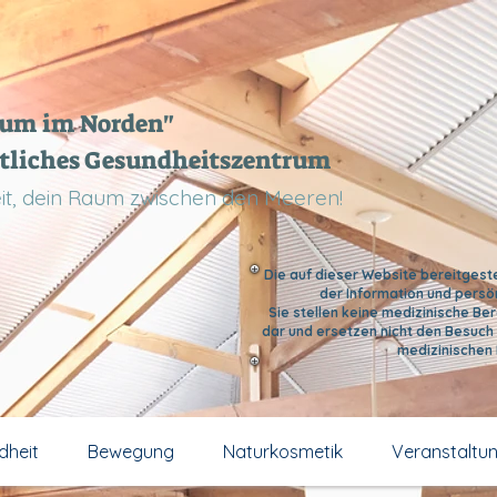
aum im Norden"
tliches Gesundheitszentrum
Zeit, dein Raum zwischen den Meeren!
Die auf dieser Website bereitgeste
der Information und persö
Sie stellen keine medizinische B
dar und ersetzen nicht den Besuch 
medizinischen
dheit
Bewegung
Naturkosmetik
Veranstaltu