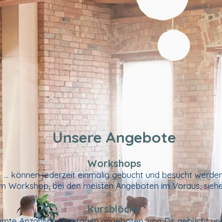
Unsere Angebote
Workshops
... können jederzeit
einmalig
gebucht und besucht werden
im
Workshop, bei den meisten Angeboten im Voraus, sieh
Kursblöcke
immte Anzahl an Kurstagen angeboten, von Dir gebucht un