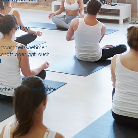
kt
Vorort vor
chtsam teilzunehmen.
chaft oder ggf. auch
!
s.
schehen und die Inhalte
en .