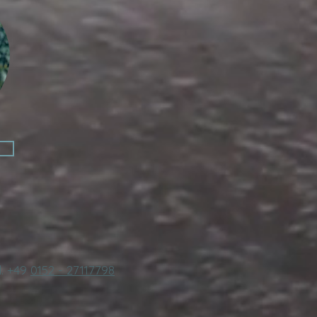
l. +49
0152 - 27117798