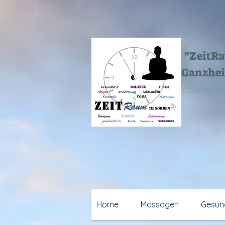
"ZeitR
Ganzhei
... deine 
Home
Massagen
Gesun