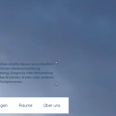
llten Inhalte dienen ausschließlich
nlichen Weiterentwicklung.
eratung, Diagnose oder Behandlung
bei Ärztinnen, Ärzten oder anderen
 Fachpersonen.
ngen
Räume
Über uns