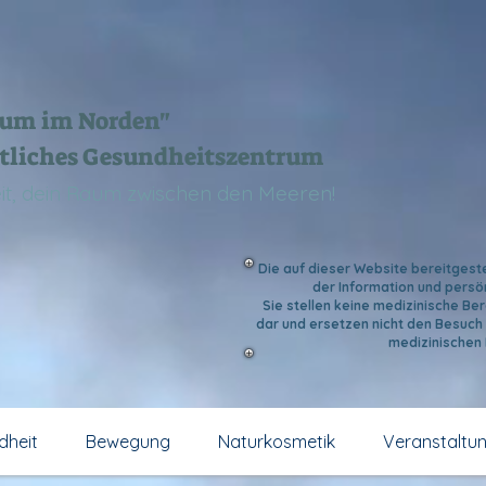
aum im Norden"
tliches Gesundheitszentrum
Zeit, dein Raum zwischen den Meeren!
Die auf dieser Website bereitgeste
der Information und persö
Sie stellen keine medizinische B
dar und ersetzen nicht den Besuch 
medizinischen
dheit
Bewegung
Naturkosmetik
Veranstaltu