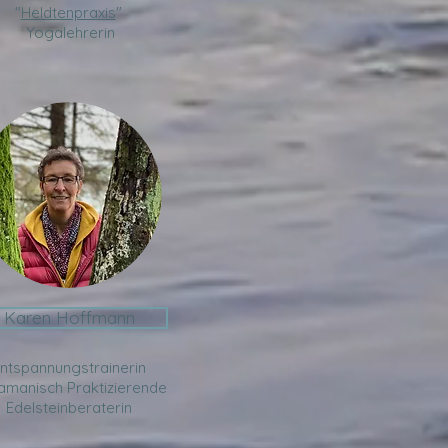
"
Heldtenpraxis
"
Yogalehrerin
Karen Hoffmann
ntspannungstrainerin
amanisch Praktizierende
Edelsteinberaterin