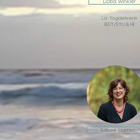
Lioba Winkler
Liz. Yogalehrerin
BDY/EYU & HI
Sabine Harren