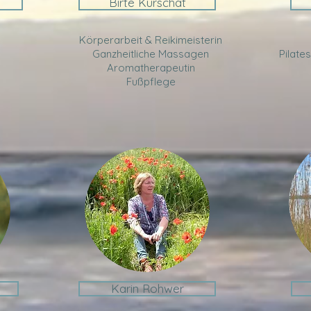
Birte Kurschat
Körperarbeit & Reikimeisterin
Ganzheitliche Massagen
Pilate
Aromatherapeutin
Fußpflege
Karin Rohwer