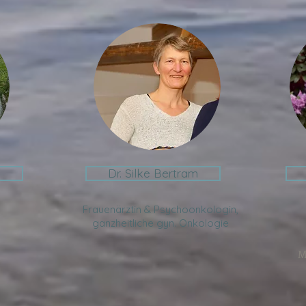
Dr. Silke Bertram
Frauenärztin &
Psychoonkologin,
ganzheitliche gyn. Onkologie
M