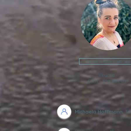
Sandra Bakenstoss
Vinyasa -
& Yin - Yogalehrerin
Michaela Hoffmann
, Te