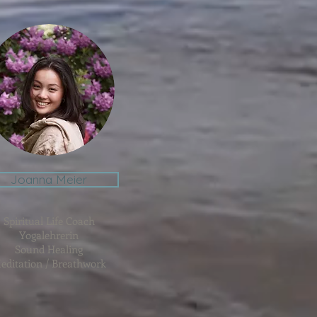
Joanna Meier
Spiritual Life Coach
Yogalehrerin
Sound Healing
editation / Breathwork