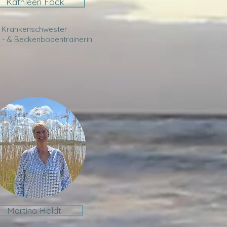
Kathleen Fock
Krankenschwester
s - & Beckenbodentrainerin
Martina Heldt