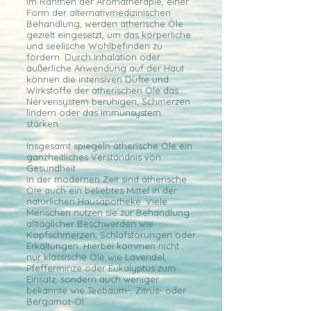
Im Rahmen der Aromatherapie, einer
Form der alternativmedizinischen
Behandlung, werden ätherische Öle
gezielt eingesetzt, um das körperliche
und seelische Wohlbefinden zu
fördern. Durch Inhalation oder
äußerliche Anwendung auf der Haut
können die intensiven Düfte und
Wirkstoffe der ätherischen Öle das
Nervensystem beruhigen, Schmerzen
lindern oder das Immunsystem
stärken.
Insgesamt spiegeln ätherische Öle ein
ganzheitliches Verständnis von
Gesundheit
In der modernen Zeit sind ätherische
Öle auch ein beliebtes Mittel in der
natürlichen Hausapotheke. Viele
Menschen nutzen sie zur Behandlung
alltäglicher Beschwerden wie
Kopfschmerzen, Schlafstörungen oder
Erkältungen. Hierbei kommen nicht
nur klassische Öle wie Lavendel,
Pfefferminze oder Eukalyptus zum
Einsatz, sondern auch weniger
bekannte wie Teebaum-, Zitrus- oder
Bergamot-Öl.