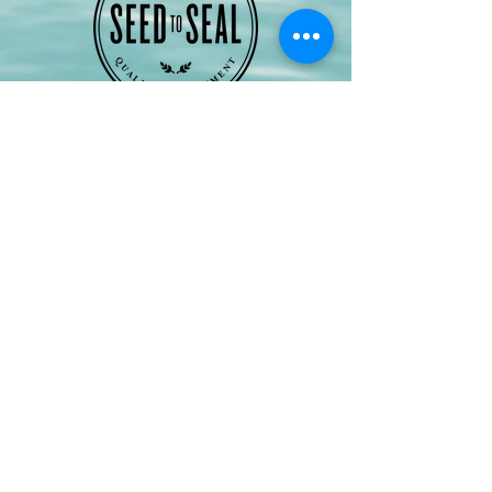
Michaela Hoffmann
, Tel. +49
0152 -
27117798
Kolonistenweg 11
24876 Hollingstedt/ Friedrichsfeld
(Schleswig-Holstein)