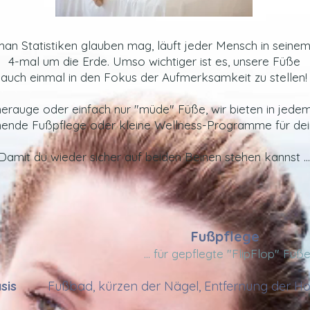
an Statistiken glauben mag, läuft jeder Mensch in seine
4-mal um die Erde. Umso wichtiger ist es, unsere Füße
auch einmal in den Fokus der Aufmerksamkeit zu stellen!
rauge oder einfach nur "müde" Füße, wir bieten in jedem 
ende Fußpflege oder kleine Wellness-Programme für dei
Damit du wieder sicher auf beiden Beinen stehen kannst ...
Fußpflege
... für gepflegte "FlipFlop" Füß
asis
Fußbad, kürzen der Nägel, Entfernung der H