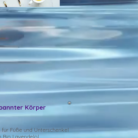
pannter Körper
für Füße und Unterschenkel
m Bio Lavendelöl