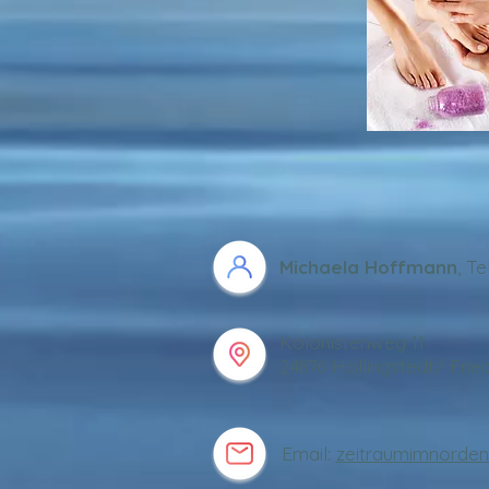
Michaela Hoffmann
, Te
Kolonistenweg 11
24876 Hollingstedt/ Frie
Email:
zeitraumimnorde