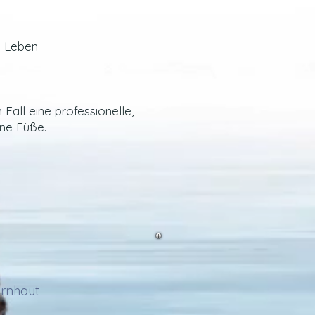
m Leben
Fall eine profession
elle,
ne Füße.
e
ornhaut