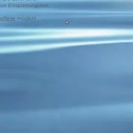
sse Entspannungstee!
pflege
möglich!