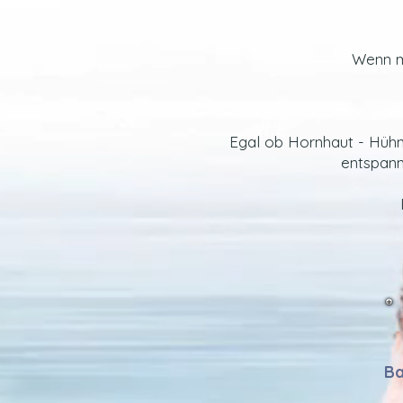
Wenn m
Egal ob Hornhaut - Hühne
e
ntspann
B