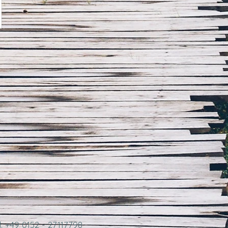
l. +49
0152 - 27117798