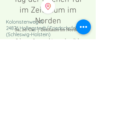
im ZeitRaum im
Norden
Kolonistenweg 11
24876 Hollingstedt/ Friedrichsfeld
Sa., 26. Okt.
  |  
ZeitRaum im Norden
(Schleswig-Holstein)
Schauen & ausprobieren... herzlich
willkommen!
Anmeldung abgeschlossen
Email:
zeitraumimnorden@gmail.com
Veranstaltungen ansehen
Kursplan
Zeit & Ort
Veranstaltungen
26. Okt. 2019, 11:00 – 17:00
ZeitRaum im Norden, Kolonistenweg 11,
24876 Hollingstedt, Deutschland